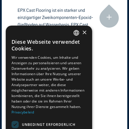
EPX Cast Flooring ist ein starker und
einzigartiger Zweikomponenten-Epoxid-
Gießboden auf Wasserbasis. EPX Cast
×
Flooring wird als aushärtende, fließende
Gießschicht verwendet...
Diese Webseite verwendet
DUTCH
Cookies.
Wir verwenden Cookies, um Inhalte und
GERMAN
Anzeigen zu personalisieren und unseren
Datenverkehr zu analysieren. Wir geben
ENGLISH
Informationen über Ihre Nutzung unserer
Website auch an unsere Werbe- und
Analysepartner weiter, die diese
FRENCH
möglicherweise mit anderen Informationen
kombinieren, die Sie ihnen bereitgestellt
haben oder die sie im Rahmen Ihrer
Nutzung ihrer Dienste gesammelt haben.
Privacybeleid
UNBEDINGT ERFORDERLICH